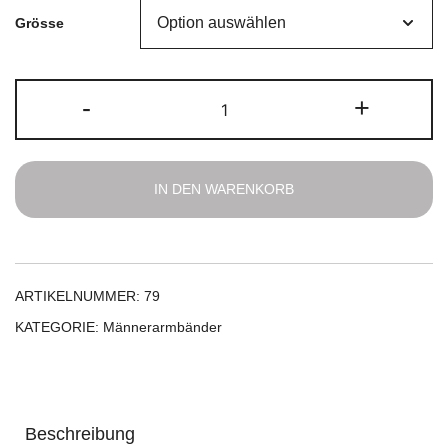
Grösse
Lava,
-
+
Onyx
&
rotes
Tigerauge
IN DEN WARENKORB
Menge
ARTIKELNUMMER:
79
KATEGORIE:
Männerarmbänder
Beschreibung