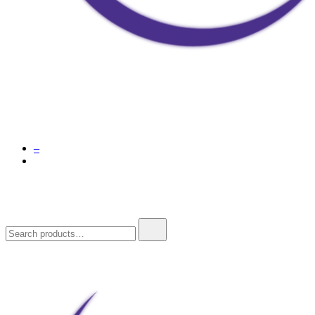
Doja Ay – Online Shop
–
Search
for: