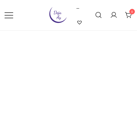
–
0
Doja Ay – Online Shop