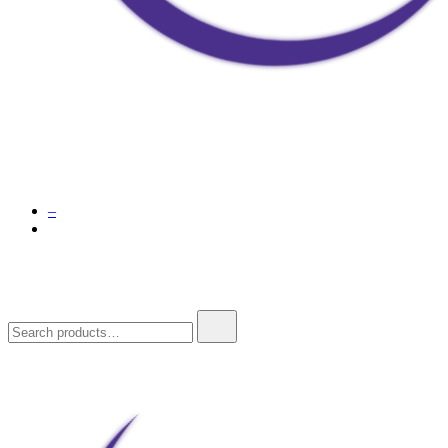
Doja Ay – Online Shop
–
Search
for: