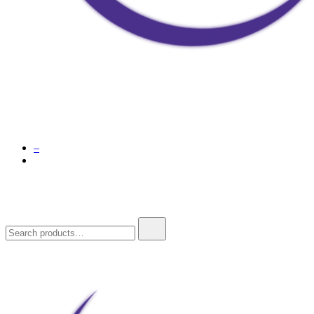
Doja Ay – Online Shop
–
Search
for: