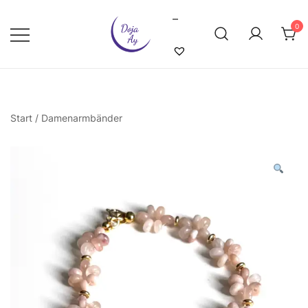
Skip
–
to
0
content
Doja Ay – Online Shop
Start
/
Damenarmbänder