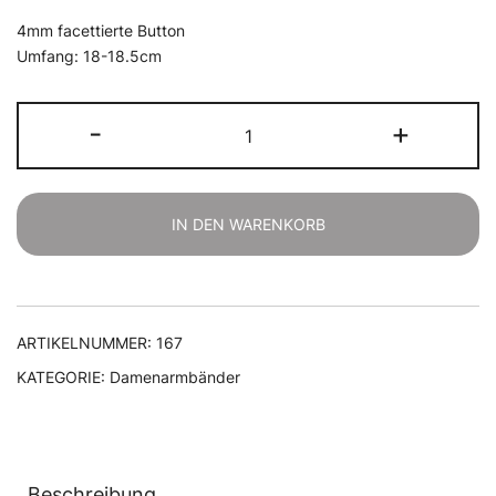
4mm facettierte Button
Umfang: 18-18.5cm
Achat
-
+
rosa
Blumen
Armband
Menge
IN DEN WARENKORB
ARTIKELNUMMER:
167
KATEGORIE:
Damenarmbänder
Beschreibung