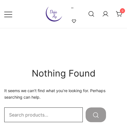
Skip
–
to
0
content
Doja Ay – Online Shop
Nothing Found
It seems we can’t find what you’re looking for. Perhaps
searching can help.
Search
for: